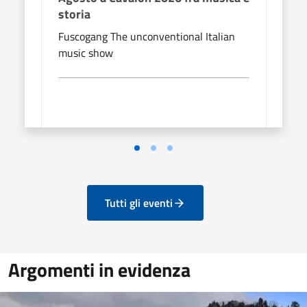
storia
stor
Fuscogang The unconventional Italian
From
music show
Tutti gli eventi
Argomenti in evidenza