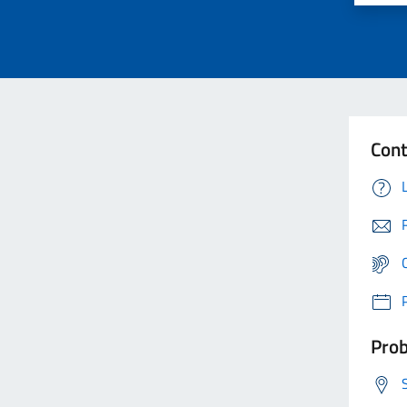
Cont
Prob