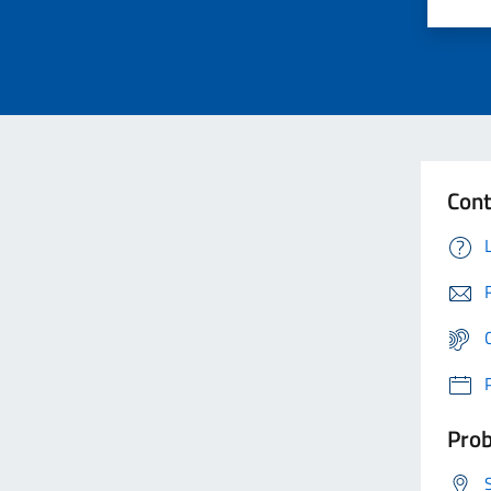
Cont
Prob