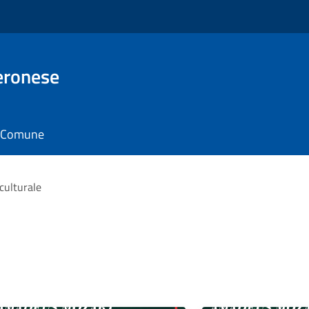
eronese
il Comune
culturale