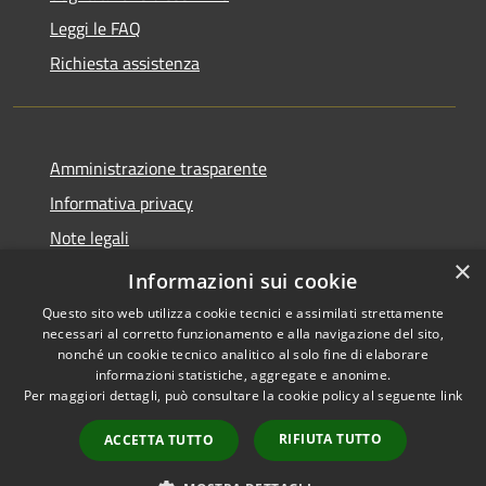
Leggi le FAQ
Richiesta assistenza
Amministrazione trasparente
Informativa privacy
Note legali
×
Dichiarazione di accessibilità
Informazioni sui cookie
Questo sito web utilizza cookie tecnici e assimilati strettamente
necessari al corretto funzionamento e alla navigazione del sito,
nonché un cookie tecnico analitico al solo fine di elaborare
informazioni statistiche, aggregate e anonime.
RSS
Copyright © 2026 • Comune di
Per maggiori dettagli, può consultare la cookie policy al seguente
link
Accessibilità
Cavaion Veronese • Powered
Privacy
Municipium
Accesso
by
•
RIFIUTA TUTTO
ACCETTA TUTTO
Cookie
redazione