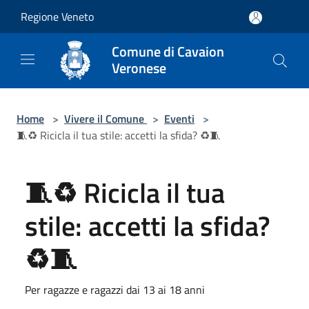
Salta al contenuto principale
Regione Veneto
Comune di Cavaion
Veronese
Home
>
Vivere il Comune
>
Eventi
>
🧵♻️ Ricicla il tua stile: accetti la sfida? ♻️🧵
🧵♻️ Ricicla il tua
stile: accetti la sfida?
♻️🧵
Per ragazze e ragazzi dai 13 ai 18 anni