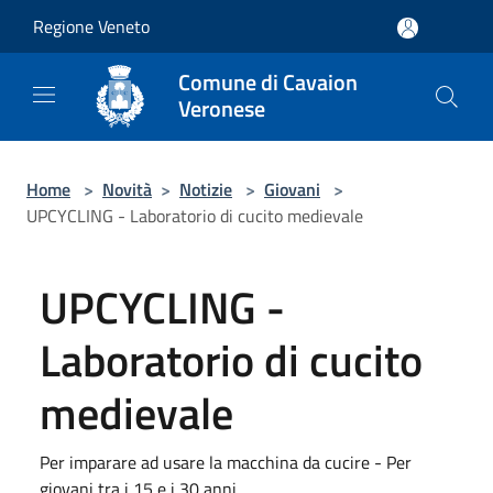
Salta al contenuto principale
Regione Veneto
Comune di Cavaion
Veronese
Home
>
Novità
>
Notizie
>
Giovani
>
UPCYCLING - Laboratorio di cucito medievale
UPCYCLING -
Laboratorio di cucito
medievale
Per imparare ad usare la macchina da cucire - Per
giovani tra i 15 e i 30 anni