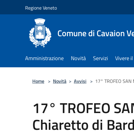
Salta al contenuto principale
Regione Veneto
Comune di Cavaion V
Amministrazione
Novità
Servizi
Vivere 
Home
>
Novità
>
Avvisi
>
17° TROFEO SAN MI
17° TROFEO SA
Chiaretto di Ba