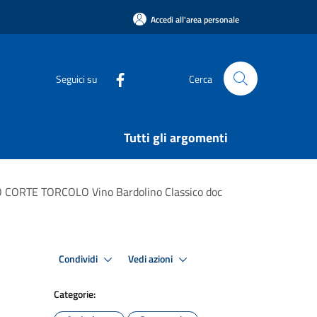
Accedi all'area personale
Seguici su
Cerca
Tutti gli argomenti
 CORTE TORCOLO Vino Bardolino Classico doc
Condividi
Vedi azioni
Categorie: