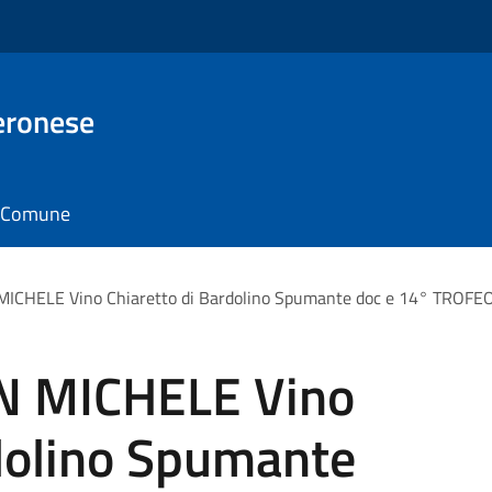
eronese
il Comune
CHELE Vino Chiaretto di Bardolino Spumante doc e 14° TROFEO
N MICHELE Vino
rdolino Spumante