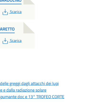
 BARDOLINO
PDF
Scarica
IARETTO
PDF
Scarica
lle greggi dagli attacchi dei lupi
re e dalla radiazione solare
 Spumante doc e 13° TROFEO CORTE