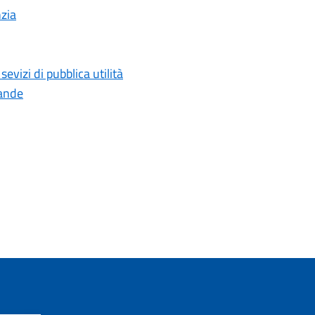
nzia
evizi di pubblica utilità
rande