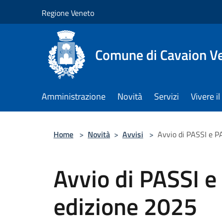
Salta al contenuto principale
Regione Veneto
Comune di Cavaion V
Amministrazione
Novità
Servizi
Vivere 
Home
>
Novità
>
Avvisi
>
Avvio di PASSI e 
Avvio di PASSI 
edizione 2025