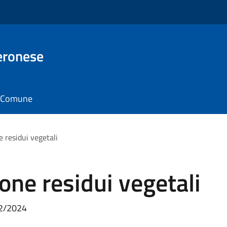
eronese
il Comune
 residui vegetali
ne residui vegetali
02/2024