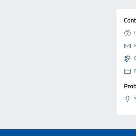
Cont
Prob