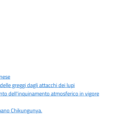
onese
lle greggi dagli attacchi dei lupi
nto dell'inquinamento atmosferico in vigore
umano Chikungunya.