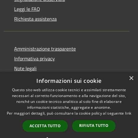
Leggi le FAQ
Richiesta assistenza
Amministrazione trasparente
Informativa privacy
Note legali
×
Dichiarazione di accessibilità
Informazioni sui cookie
Questo sito web utilizza cookie tecnici e assimilati strettamente
necessari al corretto funzionamento e alla navigazione del sito,
nonché un cookie tecnico analitico al solo fine di elaborare
informazioni statistiche, aggregate e anonime.
RSS
Copyright © 2026 • Comune di
Per maggiori dettagli, può consultare la cookie policy al seguente
link
Accessibilità
Cavaion Veronese • Powered
Privacy
Municipium
Accesso
by
•
RIFIUTA TUTTO
ACCETTA TUTTO
Cookie
redazione