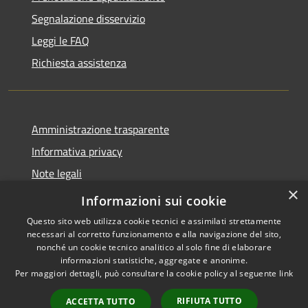
Segnalazione disservizio
Leggi le FAQ
Richiesta assistenza
Amministrazione trasparente
Informativa privacy
Note legali
×
Dichiarazione di accessibilità
Informazioni sui cookie
Questo sito web utilizza cookie tecnici e assimilati strettamente
necessari al corretto funzionamento e alla navigazione del sito,
nonché un cookie tecnico analitico al solo fine di elaborare
informazioni statistiche, aggregate e anonime.
RSS
Copyright © 2026 • Comune di
Per maggiori dettagli, può consultare la cookie policy al seguente
link
Accessibilità
Cavaion Veronese • Powered
Privacy
Municipium
Accesso
by
•
RIFIUTA TUTTO
ACCETTA TUTTO