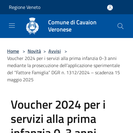
Salta al contenuto principale
Regione Veneto
Comune di Cavaion
Veronese
Home
>
Novità
>
Avvisi
>
Voucher 2024 per i servizi alla prima infanzia 0-3 anni
mediante la prosecuzione dell’applicazione sperimentale
del “Fattore Famiglia” DGR n. 1312/2024 – scadenza 15
maggio 2025
Voucher 2024 per i
servizi alla prima
infanzia 0-3 anni