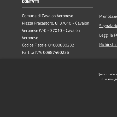
CONTATTI
Comune di Cavaion Veronese
Prenotaz
Piazza Fracastoro, 8, 37010 - Cavaion
Segnalazi
Veronese (VR) - 37010 - Cavaion
Leggi le 
Veronese
Richiesta
Codice Fiscale: 81000830232
Partita IVA: 00887460236
PEC:
segreteria@pec.comunecavaion.it
Centralino Unico: 0456265713
Questo sito 
alla navig
RSS
Accessibilità
Privacy
Cookie
Mappa de