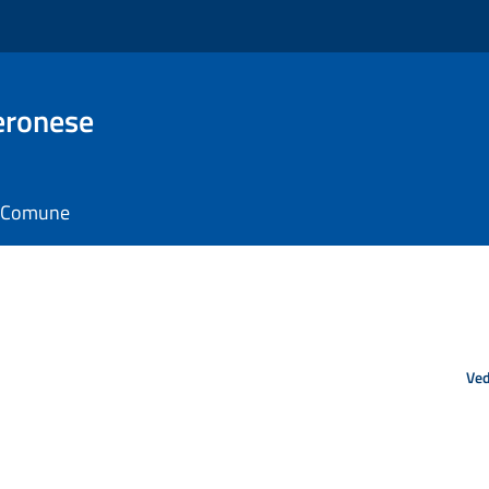
eronese
il Comune
Ved