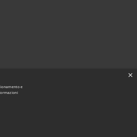
×
nzionamento e
nformazioni
Municipium
Accesso
di Cavaion Veronese • Powered by
•
redazione