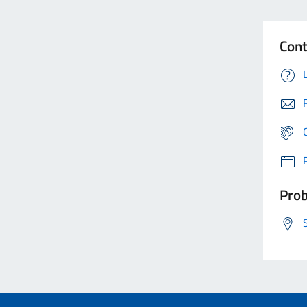
Cont
Prob