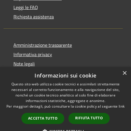
Leggi le FAQ
Richiesta assistenza
Amministrazione trasparente
Informativa privacy
Note legali
×
Dichiarazione di accessibilità
Informazioni sui cookie
Questo sito web utilizza cookie tecnici e assimilati strettamente
necessari al corretto funzionamento e alla navigazione del sito,
nonché un cookie tecnico analitico al solo fine di elaborare
informazioni statistiche, aggregate e anonime.
RSS
Copyright © 2026 • Comune di
Per maggiori dettagli, può consultare la cookie policy al seguente
link
Accessibilità
Cavaion Veronese • Powered
Privacy
Municipium
Accesso
by
•
RIFIUTA TUTTO
ACCETTA TUTTO
Cookie
redazione
Mappa del sito