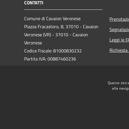
CONTATTI
Comune di Cavaion Veronese
Prenotaz
Piazza Fracastoro, 8, 37010 - Cavaion
Segnalazi
Veronese (VR) - 37010 - Cavaion
Leggi le 
Veronese
Richiesta
Codice Fiscale: 81000830232
Partita IVA: 00887460236
PEC:
segreteria@pec.comunecavaion.it
Centralino Unico: 0456265713
Questo sito 
alla navig
RSS
Accessibilità
Privacy
Cookie
Mappa de