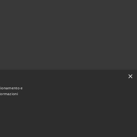
×
nzionamento e
nformazioni
Municipium
Accesso
di Cavaion Veronese • Powered by
•
redazione