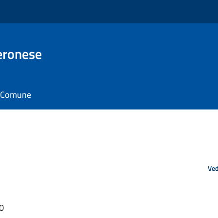
eronese
il Comune
Ved
50