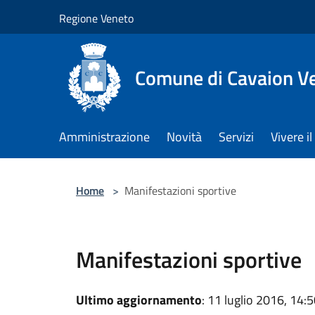
Salta al contenuto principale
Regione Veneto
Comune di Cavaion V
Amministrazione
Novità
Servizi
Vivere 
Home
>
Manifestazioni sportive
Manifestazioni sportive
Ultimo aggiornamento
: 11 luglio 2016, 14: