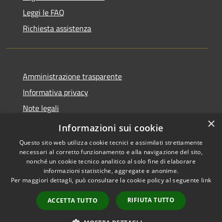
Leggi le FAQ
Richiesta assistenza
Amministrazione trasparente
Informativa privacy
Note legali
×
Dichiarazione di accessibilità
Informazioni sui cookie
Questo sito web utilizza cookie tecnici e assimilati strettamente
necessari al corretto funzionamento e alla navigazione del sito,
nonché un cookie tecnico analitico al solo fine di elaborare
informazioni statistiche, aggregate e anonime.
RSS
Copyright © 2026 • Comune di
Per maggiori dettagli, può consultare la cookie policy al seguente
link
Accessibilità
Cavaion Veronese • Powered
Privacy
Municipium
Accesso
by
•
RIFIUTA TUTTO
ACCETTA TUTTO
Cookie
redazione
Mappa del sito