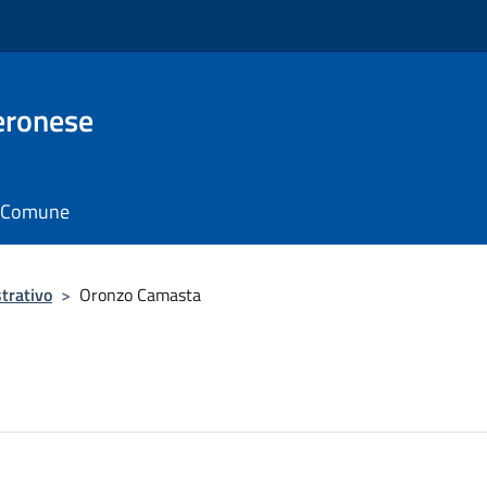
eronese
il Comune
trativo
>
Oronzo Camasta