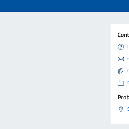
Cont
Prob