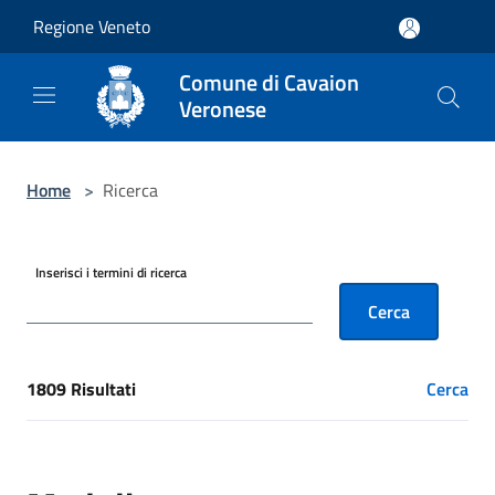
Salta al contenuto principale
Regione Veneto
Comune di Cavaion
Veronese
Home
>
Ricerca
Inserisci i termini di ricerca
Cerca
1809 Risultati
Cerca
[results] Risultati