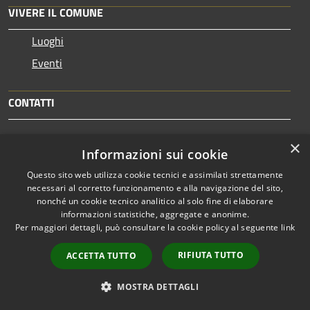
VIVERE IL COMUNE
Luoghi
Eventi
CONTATTI
Comune di Cavaion Veronese
×
Informazioni sui cookie
Piazza Fracastoro, 8, 37010 - Cavaion Veronese (VR) -
37010 - Cavaion Veronese
Questo sito web utilizza cookie tecnici e assimilati strettamente
Codice Fiscale: 81000830232
necessari al corretto funzionamento e alla navigazione del sito,
nonché un cookie tecnico analitico al solo fine di elaborare
Partita IVA: 00887460236
informazioni statistiche, aggregate e anonime.
Per maggiori dettagli, può consultare la cookie policy al seguente
link
PEC:
segreteria@pec.comunecavaion.it
Centralino Unico: 0456265713
RIFIUTA TUTTO
ACCETTA TUTTO
MOSTRA DETTAGLI