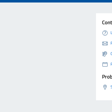
Cont
Prob