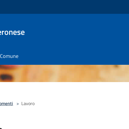
eronese
il Comune
omenti
>
Lavoro