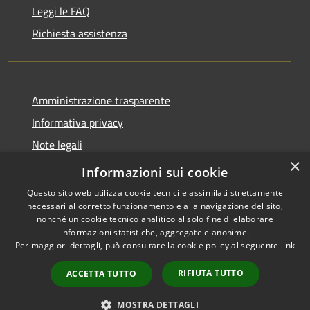
Leggi le FAQ
Richiesta assistenza
Amministrazione trasparente
Informativa privacy
Note legali
×
Dichiarazione di accessibilità
Informazioni sui cookie
Questo sito web utilizza cookie tecnici e assimilati strettamente
necessari al corretto funzionamento e alla navigazione del sito,
nonché un cookie tecnico analitico al solo fine di elaborare
informazioni statistiche, aggregate e anonime.
RSS
Copyright © 2026 • Comune di
Per maggiori dettagli, può consultare la cookie policy al seguente
link
Accessibilità
Cavaion Veronese • Powered
Privacy
Municipium
Accesso
by
•
RIFIUTA TUTTO
ACCETTA TUTTO
Cookie
redazione
Mappa del sito
MOSTRA DETTAGLI