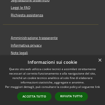
Segnalazione disservizio
Leggi le FAQ
Richiesta assistenza
Amministrazione trasparente
Informativa privacy
Note legali
×
Dichiarazione di accessibilità
Informazioni sui cookie
Questo sito web utilizza cookie tecnici e assimilati strettamente
necessari al corretto funzionamento e alla navigazione del sito,
nonché un cookie tecnico analitico al solo fine di elaborare
informazioni statistiche, aggregate e anonime.
RSS
Copyright © 2026 • Comune di
Per maggiori dettagli, può consultare la cookie policy al seguente
link
Accessibilità
Cavaion Veronese • Powered
Privacy
Municipium
Accesso
by
•
RIFIUTA TUTTO
ACCETTA TUTTO
Cookie
redazione