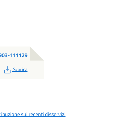
40903-111129
PDF
Scarica
ibuzione sui recenti disservizi