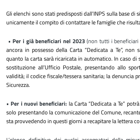
Gli elenchi sono stati predisposti dall’INPS sulla base di 
unicamente il compito di contattare le famiglie che risult
•
Per i già beneficiari nel 2023
(non tutti i beneficia
ancora in possesso della Carta “Dedicata a Te”, non sa
quanto la carta sarà ricaricata in automatico. In caso di 
sostituzione all’Ufficio Postale, presentando allo spo
validità; il codice fiscale/tessera sanitaria; la denuncia p
Sicurezza.
•
Per i nuovi beneficiari:
la Carta “Dedicata a Te” potrà 
solo presentando la comunicazione del Comune, recante i
sta provvedendo in questi giorni a recapitare la lettera con
L’elenco definitivo dei nuclei assegnatari della mis