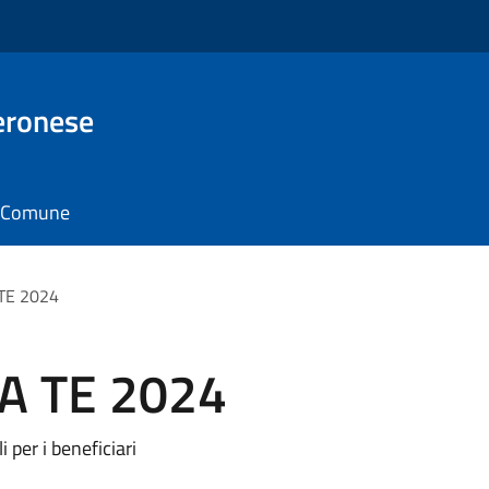
eronese
il Comune
 TE 2024
 A TE 2024
per i beneficiari