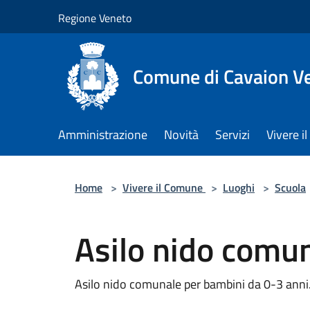
Salta al contenuto principale
Regione Veneto
Comune di Cavaion V
Amministrazione
Novità
Servizi
Vivere 
Home
>
Vivere il Comune
>
Luoghi
>
Scuola
Asilo nido comu
Asilo nido comunale per bambini da 0-3 anni. 