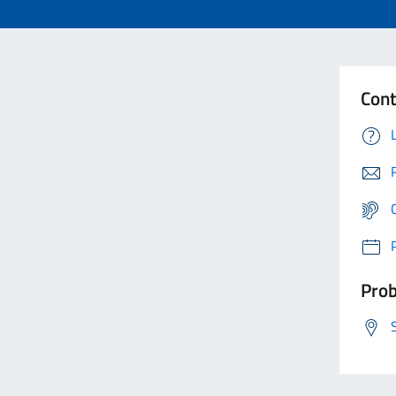
Cont
Prob