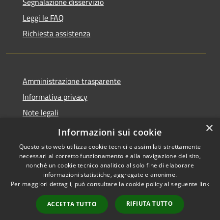
Segnalazione disservizio
Leggi le FAQ
Richiesta assistenza
Amministrazione trasparente
Informativa privacy
Note legali
×
Dichiarazione di accessibilità
Informazioni sui cookie
Questo sito web utilizza cookie tecnici e assimilati strettamente
necessari al corretto funzionamento e alla navigazione del sito,
nonché un cookie tecnico analitico al solo fine di elaborare
informazioni statistiche, aggregate e anonime.
RSS
Copyright © 2026 • Comune di
Per maggiori dettagli, può consultare la cookie policy al seguente
link
Accessibilità
Cavaion Veronese • Powered
Privacy
Municipium
Accesso
by
•
RIFIUTA TUTTO
ACCETTA TUTTO
Cookie
redazione