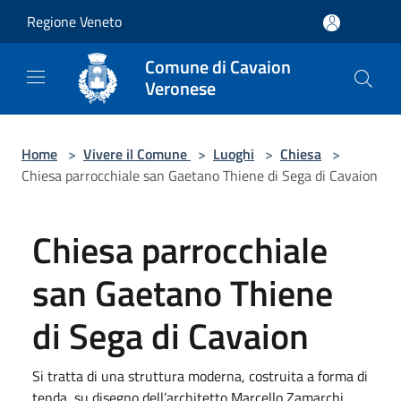
Salta al contenuto principale
Regione Veneto
Comune di Cavaion
Veronese
Home
>
Vivere il Comune
>
Luoghi
>
Chiesa
>
Chiesa parrocchiale san Gaetano Thiene di Sega di Cavaion
Chiesa parrocchiale
san Gaetano Thiene
di Sega di Cavaion
Si tratta di una struttura moderna, costruita a forma di
tenda, su disegno dell’architetto Marcello Zamarchi,