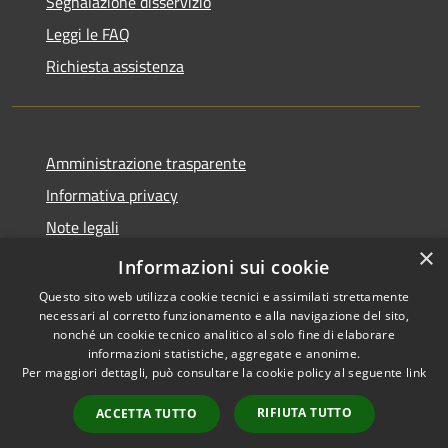
Segnalazione disservizio
Leggi le FAQ
Richiesta assistenza
Amministrazione trasparente
Informativa privacy
Note legali
×
Dichiarazione di accessibilità
Informazioni sui cookie
Questo sito web utilizza cookie tecnici e assimilati strettamente
necessari al corretto funzionamento e alla navigazione del sito,
nonché un cookie tecnico analitico al solo fine di elaborare
informazioni statistiche, aggregate e anonime.
RSS
Copyright © 2026 • Comune di
Per maggiori dettagli, può consultare la cookie policy al seguente
link
Accessibilità
Cavaion Veronese • Powered
Privacy
Municipium
Accesso
by
•
RIFIUTA TUTTO
ACCETTA TUTTO
Cookie
redazione