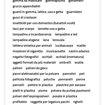
gomma da masticare
gommapiuma
goniometri
grucce appendiabiti
guanti in gomma, lattice, usa e getta
guarnizioni
gusci di crostacei
insetticidi per uso domestico (barattoli vuoti)
lacci per scarpe
lamette usa e getta
lampadine a incandescenza
lampadine a led
lampadine alogene
lana
lenzuola
lettiera sintetica per animali
lucidascarpe
matite
mozziconi di sigaretta
musicassette
nastro adesivo
negativi fotografici
occhiali
occhiali (montatura)
oggetti formati da più materiali
ombrelli
ovatta
palloni
palloni da gioco
panni elettrostatici per la polvere
pannolini
peli
pellicola fotografica
peluche
pennarelli
penne
pennelli
pettine in plastica
piastrine per zanzare
piatti in plastica
piume
polvere da pulizia pavimenti
polveri dell'aspirapoolveri
posate in plastica
profilattici
reggette per legatura pacchi
righelli