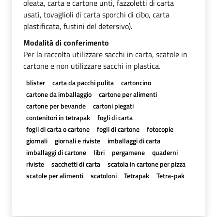
oleata, carta e cartone unti, fazzoletti di carta
usati, tovaglioli di carta sporchi di cibo, carta
plastificata, fustini del detersivo).
Modalità di conferimento
Per la raccolta utilizzare sacchi in carta, scatole in
cartone e non utilizzare sacchi in plastica.
blister
carta da pacchi pulita
cartoncino
cartone da imballaggio
cartone per alimenti
cartone per bevande
cartoni piegati
contenitori in tetrapak
fogli di carta
fogli di carta o cartone
fogli di cartone
fotocopie
giornali
giornali e riviste
imballaggi di carta
imballaggi di cartone
libri
pergamene
quaderni
riviste
sacchetti di carta
scatola in cartone per pizza
scatole per alimenti
scatoloni
Tetrapak
Tetra-pak