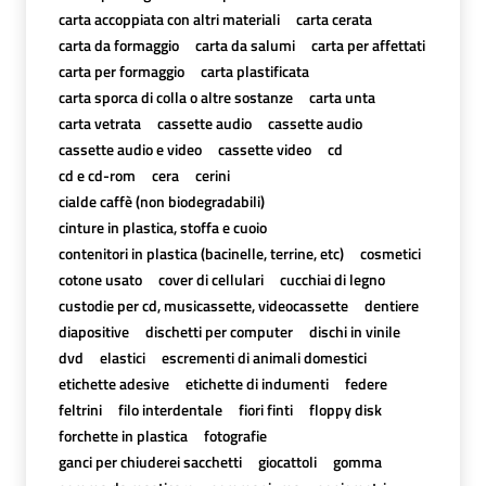
carta accoppiata con altri materiali
carta cerata
carta da formaggio
carta da salumi
carta per affettati
carta per formaggio
carta plastificata
carta sporca di colla o altre sostanze
carta unta
carta vetrata
cassette audio
cassette audio
cassette audio e video
cassette video
cd
cd e cd-rom
cera
cerini
cialde caffè (non biodegradabili)
cinture in plastica, stoffa e cuoio
contenitori in plastica (bacinelle, terrine, etc)
cosmetici
cotone usato
cover di cellulari
cucchiai di legno
custodie per cd, musicassette, videocassette
dentiere
diapositive
dischetti per computer
dischi in vinile
dvd
elastici
escrementi di animali domestici
etichette adesive
etichette di indumenti
federe
feltrini
filo interdentale
fiori finti
floppy disk
forchette in plastica
fotografie
ganci per chiuderei sacchetti
giocattoli
gomma