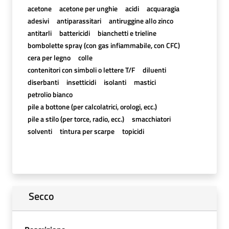
acetone
acetone per unghie
acidi
acquaragia
adesivi
antiparassitari
antiruggine allo zinco
antitarli
battericidi
bianchetti e trieline
bombolette spray (con gas infiammabile, con CFC)
cera per legno
colle
contenitori con simboli o lettere T/F
diluenti
diserbanti
insetticidi
isolanti
mastici
petrolio bianco
pile a bottone (per calcolatrici, orologi, ecc.)
pile a stilo (per torce, radio, ecc.)
smacchiatori
solventi
tintura per scarpe
topicidi
Secco