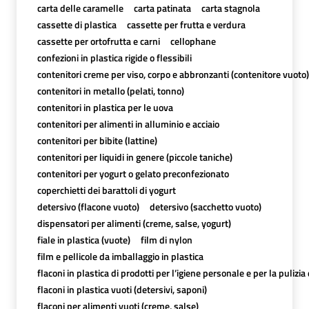
carta delle caramelle
carta patinata
carta stagnola
cassette di plastica
cassette per frutta e verdura
cassette per ortofrutta e carni
cellophane
confezioni in plastica rigide o flessibili
contenitori creme per viso, corpo e abbronzanti (contenitore vuoto)
contenitori in metallo (pelati, tonno)
contenitori in plastica per le uova
contenitori per alimenti in alluminio e acciaio
contenitori per bibite (lattine)
contenitori per liquidi in genere (piccole taniche)
contenitori per yogurt o gelato preconfezionato
coperchietti dei barattoli di yogurt
detersivo (flacone vuoto)
detersivo (sacchetto vuoto)
dispensatori per alimenti (creme, salse, yogurt)
fiale in plastica (vuote)
film di nylon
film e pellicole da imballaggio in plastica
flaconi in plastica di prodotti per l’igiene personale e per la pulizia
flaconi in plastica vuoti (detersivi, saponi)
flaconi per alimenti vuoti (creme, salse)