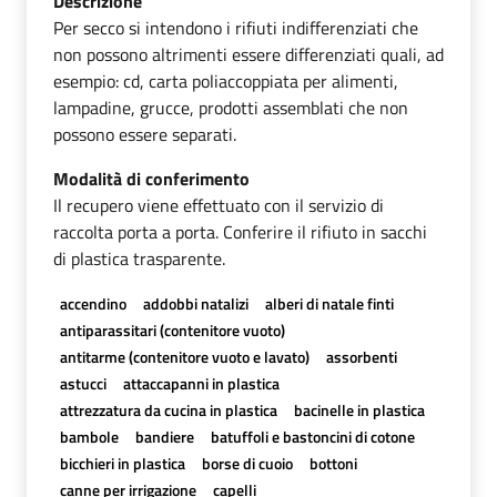
Descrizione
Per secco si intendono i rifiuti indifferenziati che
non possono altrimenti essere differenziati quali, ad
esempio: cd, carta poliaccoppiata per alimenti,
lampadine, grucce, prodotti assemblati che non
possono essere separati.
Modalità di conferimento
Il recupero viene effettuato con il servizio di
raccolta porta a porta. Conferire il rifiuto in sacchi
di plastica trasparente.
accendino
addobbi natalizi
alberi di natale finti
antiparassitari (contenitore vuoto)
antitarme (contenitore vuoto e lavato)
assorbenti
astucci
attaccapanni in plastica
attrezzatura da cucina in plastica
bacinelle in plastica
bambole
bandiere
batuffoli e bastoncini di cotone
bicchieri in plastica
borse di cuoio
bottoni
canne per irrigazione
capelli