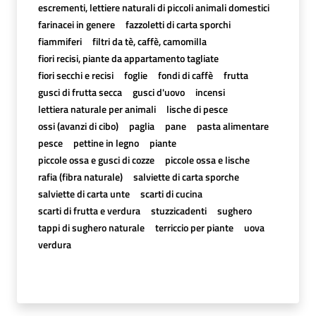
escrementi, lettiere naturali di piccoli animali domestici
farinacei in genere
fazzoletti di carta sporchi
fiammiferi
filtri da tè, caffè, camomilla
fiori recisi, piante da appartamento tagliate
fiori secchi e recisi
foglie
fondi di caffè
frutta
gusci di frutta secca
gusci d'uovo
incensi
lettiera naturale per animali
lische di pesce
ossi (avanzi di cibo)
paglia
pane
pasta alimentare
pesce
pettine in legno
piante
piccole ossa e gusci di cozze
piccole ossa e lische
rafia (fibra naturale)
salviette di carta sporche
salviette di carta unte
scarti di cucina
scarti di frutta e verdura
stuzzicadenti
sughero
tappi di sughero naturale
terriccio per piante
uova
verdura