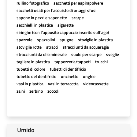
rullino fotografico
sacchetti per aspirapolvere
sacchetti usati per l’acquisto di ortaggi sfusi
sapone in pezzi e saponette
scarpe
secchielli in plastica
sigarette
siringhe (con l'apposito cappuccio inserito sull'ago)
spazzole
spazzolini
spugne
stoviglie in plastica
stoviglie rotte
stracci
stracci unti da acquaragia
stracci unti da olio minerale
suole per scarpe
sveglie
tagliere in plastica
tappezzeria/tappeti
trucchi
tubetti di colore
tubetti di dentifricio
tubetto del dentifricio
uncinetto
unghie
vasi in plastica
vasi in terracotta
videocassette
zaini
zerbino
zoccoli
Umido