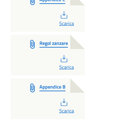
PDF
Scarica
Regol zanzare
PDF
Scarica
Appendice B
PDF
Scarica