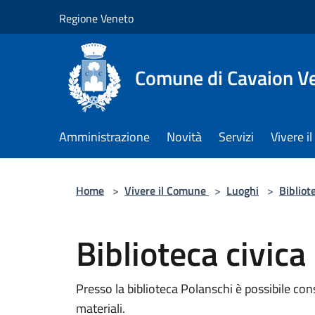
Salta al contenuto principale
Regione Veneto
Comune di Cavaion V
Amministrazione
Novità
Servizi
Vivere 
Home
>
Vivere il Comune
>
Luoghi
>
Bibliot
Biblioteca civica
Presso la biblioteca Polanschi è possibile cons
materiali.